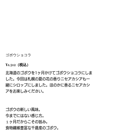
ゴボウショコラ
¥1,512（税込）
北海道のゴボウを1ヶ月かけてゴボウショコラにしま
した。今回は札幌の夏の花の香りニセアカシアも一
緒にシロップにしました。ほのかに香るニセアカシ
アをお楽しみください。
ゴボウの新しい風味。
今までにはない感じ方。
１ヶ月だからこその旨み。
食物繊維豊富な千歳産のゴボウ。