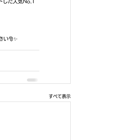
した人気No.1
い🎅✨
すべて表示