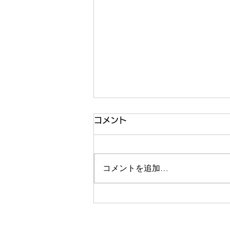
コメント
コメントを追加…
クリスマスケーキ2025 予
約、はじまります🎄