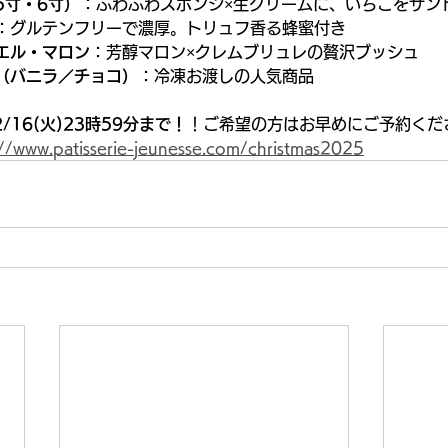
5寸・6寸）
：ふわふわスポンジ×生クリームに、いちごをサンド
：グルテンフリーで濃厚。トリュフ香る蜂蜜付き
エル・マロン
：芳醇マロン×クレムブリュレの贅沢ブッシュ
（バニラ／チョコ）
：冷凍お渡しの人気商品
/16(火)23時59分まで！
！ご希望の方はお早めにご予約くださ
://www.patisserie-jeunesse.com/christmas2025